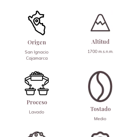
Altitud
Origen
1700
m.s.n.m.
San Ignacio
Cajamarca
Proceso
Tostado
Lavado
Medio